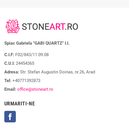
Spiac Gabriela "GABI QUARTZ" I.I.
C.I.F:
F02/843/11.09.08
C.U.I:
24454365
Adresa:
Str. Stefan Augustin Doinas, nr.26, Arad
Tel:
+40771392873
Email:
office@stoneart.ro
URMARITI-NE
Facebook