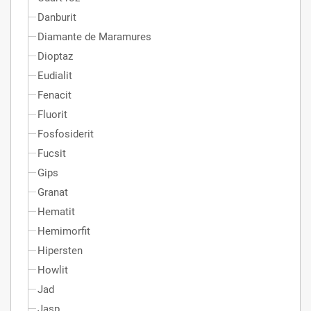
Danburit
Diamante de Maramures
Dioptaz
Eudialit
Fenacit
Fluorit
Fosfosiderit
Fucsit
Gips
Granat
Hematit
Hemimorfit
Hipersten
Howlit
Jad
Jasp