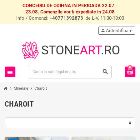
CONCEDIU DE ODIHNA IN PERIOADA 22.07 -
23.08. Comenzile vor fi expediate in 24.08
Info / Comenzi:
+40771392873
de L-V, 11:00-18:00
Autentificare
person
0
view_headline
search
chevron_right
chevron_right
Minerale
Charoit
CHAROIT