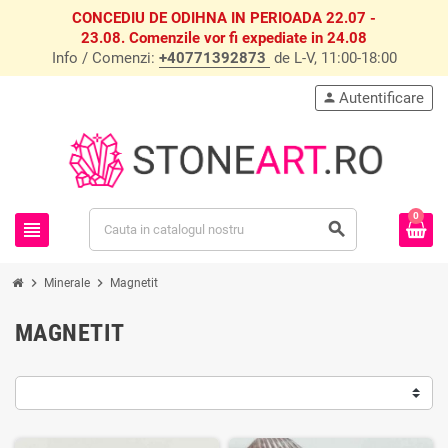
CONCEDIU DE ODIHNA IN PERIOADA 22.07 -
23.08. Comenzile vor fi expediate in 24.08
Info / Comenzi:
+40771392873
de L-V, 11:00-18:00
Autentificare
person
0
view_headline
search
chevron_right
chevron_right
Minerale
Magnetit
MAGNETIT