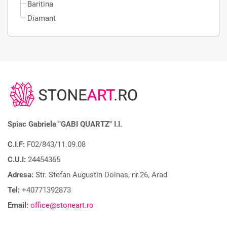
Baritina
Diamant
Spiac Gabriela "GABI QUARTZ" I.I.
C.I.F:
F02/843/11.09.08
C.U.I:
24454365
Adresa:
Str. Stefan Augustin Doinas, nr.26, Arad
Tel:
+40771392873
Email:
office@stoneart.ro