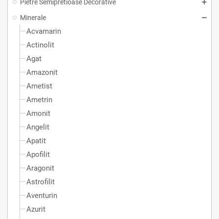
Pietre Semipretioase Decorative
Minerale
Acvamarin
Actinolit
Agat
Amazonit
Ametist
Ametrin
Amonit
Angelit
Apatit
Apofilit
Aragonit
Astrofilit
Aventurin
Azurit