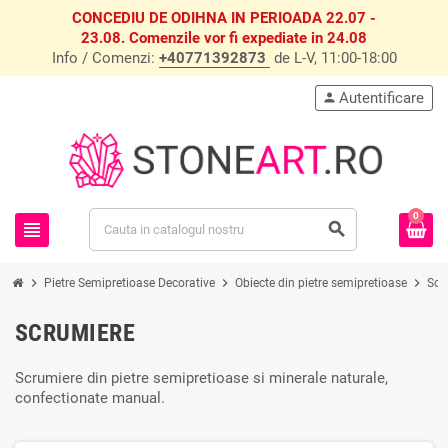
CONCEDIU DE ODIHNA IN PERIOADA 22.07 -
23.08. Comenzile vor fi expediate in 24.08
Info / Comenzi:
+40771392873
de L-V, 11:00-18:00
Autentificare
person
0
view_headline
search
chevron_right
chevron_right
chevron_right
Pietre Semipretioase Decorative
Obiecte din pietre semipretioase
Scr
SCRUMIERE
Scrumiere din pietre semipretioase si minerale naturale,
confectionate manual.