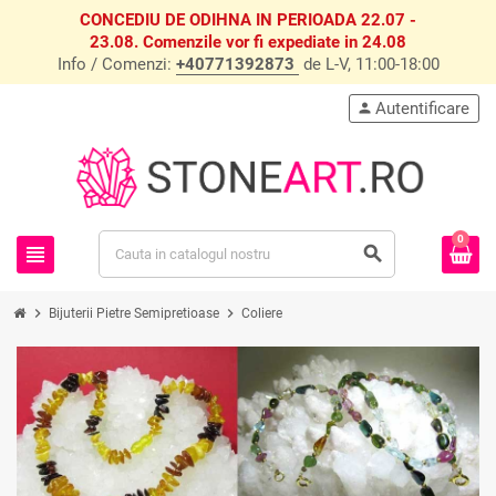
CONCEDIU DE ODIHNA IN PERIOADA 22.07 -
23.08. Comenzile vor fi expediate in 24.08
Info / Comenzi:
+40771392873
de L-V, 11:00-18:00
Autentificare
person
0
view_headline
search
chevron_right
chevron_right
Bijuterii Pietre Semipretioase
Coliere