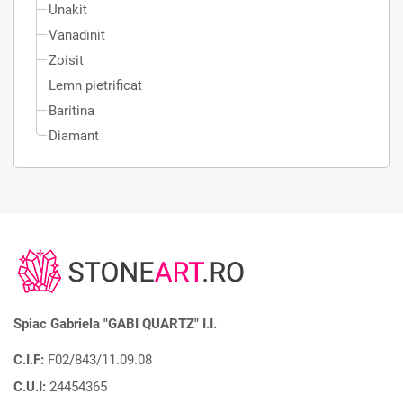
Unakit
Vanadinit
Zoisit
Lemn pietrificat
Baritina
Diamant
Spiac Gabriela "GABI QUARTZ" I.I.
C.I.F:
F02/843/11.09.08
C.U.I:
24454365