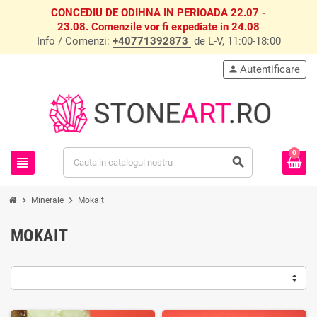
CONCEDIU DE ODIHNA IN PERIOADA 22.07 -
23.08. Comenzile vor fi expediate in 24.08
Info / Comenzi:
+40771392873
de L-V, 11:00-18:00
Autentificare
person
0
view_headline
search
chevron_right
chevron_right
Minerale
Mokait
MOKAIT