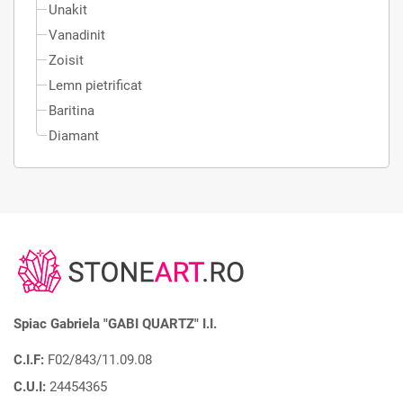
Unakit
Vanadinit
Zoisit
Lemn pietrificat
Baritina
Diamant
Spiac Gabriela "GABI QUARTZ" I.I.
C.I.F:
F02/843/11.09.08
C.U.I:
24454365