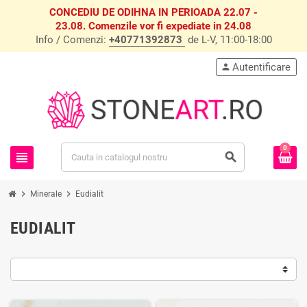
CONCEDIU DE ODIHNA IN PERIOADA 22.07 -
23.08. Comenzile vor fi expediate in 24.08
Info / Comenzi:
+40771392873
de L-V, 11:00-18:00
Autentificare
person
0
view_headline
search
chevron_right
chevron_right
Minerale
Eudialit
EUDIALIT